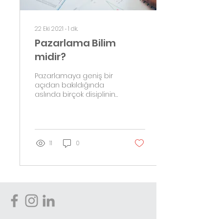
22 Eki 2021
∙
1
dk.
Pazarlama Bilim
midir?
Pazarlamaya geniş bir
açıdan bakıldığında
aslında birçok disiplinin
ve bilimin birleşimi
olduğunu görmek
mümkündür. Pazarlama;
deneyimle...
11
0