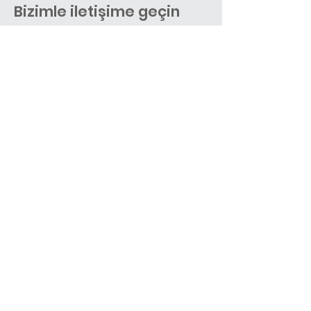
Bizimle iletişime geçin
info@consilium.com.tr
Ömerağa Mahallesi İstikbal Sokak No: 1
İç Kapı No: 10
İzmit / Kocaeli
İsim
Soyisim
Email
Telefon numarası