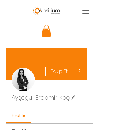
Diğer Eylemler
Takip Et
Yazar
Ayşegül Erdemir Koç
Profile