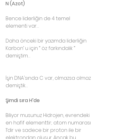
N (Azot)
Bence liderliğin de 4 temel 
elementi var…
Daha önceki bir yazımda liderliğin 
Karbon’ u için “ öz farkındalık ” 
demiştim… 
İşin DNA'sında C var, olmazsa olmaz 
demiştik…
Şimdi sıra H’de
Biliyor musunuz Hidrojen, evrendeki 
en hafif elementtir; atom numarası 
1’dir ve sadece bir proton ile bir 
elektrondan oluşur. Ancak bu 