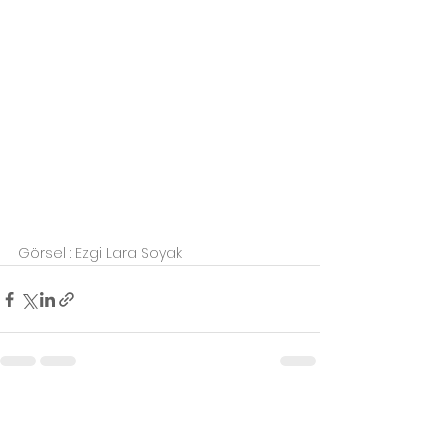
Görsel : Ezgi Lara Soyak
Hepsini Gör
Son Yazılar