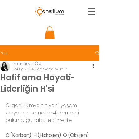
Yazı
Esra Türkan Öcal
24 Eyl 2024
2 dakikada okunur
Hafif ama Hayati-
Liderliğin H’si
Organik Kimya’nın yani, yaşam 
kimyasının temelde 4 elementi 
bulunduğu kabul edilmekte…
C (Karbon), H (Hidrojen), O (Oksijen), 